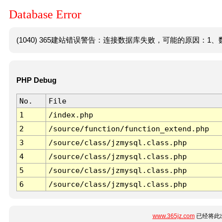
Database Error
(1040) 365建站错误警告：连接数据库失败，可能的原因：1、数
PHP Debug
No.
File
1
/index.php
2
/source/function/function_extend.php
3
/source/class/jzmysql.class.php
4
/source/class/jzmysql.class.php
5
/source/class/jzmysql.class.php
6
/source/class/jzmysql.class.php
www.365jz.com
已经将此