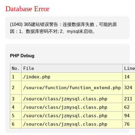
Database Error
(1040) 365建站错误警告：连接数据库失败，可能的原
因：1、数据库密码不对; 2、mysql未启动。
PHP Debug
No.
File
Line
1
/index.php
14
2
/source/function/function_extend.php
324
3
/source/class/jzmysql.class.php
211
4
/source/class/jzmysql.class.php
62
5
/source/class/jzmysql.class.php
94
6
/source/class/jzmysql.class.php
76