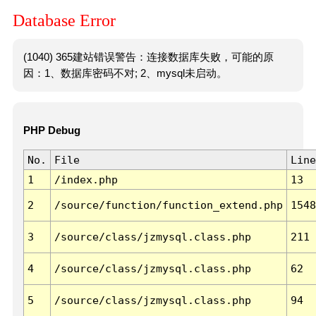
Database Error
(1040) 365建站错误警告：连接数据库失败，可能的原
因：1、数据库密码不对; 2、mysql未启动。
PHP Debug
No.
File
Line
1
/index.php
13
2
/source/function/function_extend.php
1548
3
/source/class/jzmysql.class.php
211
4
/source/class/jzmysql.class.php
62
5
/source/class/jzmysql.class.php
94