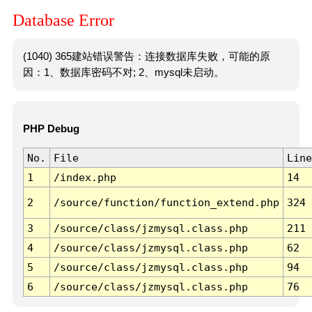
Database Error
(1040) 365建站错误警告：连接数据库失败，可能的原
因：1、数据库密码不对; 2、mysql未启动。
PHP Debug
No.
File
Line
1
/index.php
14
2
/source/function/function_extend.php
324
3
/source/class/jzmysql.class.php
211
4
/source/class/jzmysql.class.php
62
5
/source/class/jzmysql.class.php
94
6
/source/class/jzmysql.class.php
76