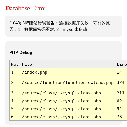
Database Error
(1040) 365建站错误警告：连接数据库失败，可能的原
因：1、数据库密码不对; 2、mysql未启动。
PHP Debug
No.
File
Line
1
/index.php
14
2
/source/function/function_extend.php
324
3
/source/class/jzmysql.class.php
211
4
/source/class/jzmysql.class.php
62
5
/source/class/jzmysql.class.php
94
6
/source/class/jzmysql.class.php
76