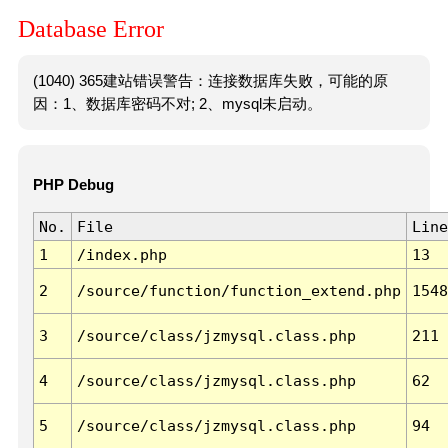
Database Error
(1040) 365建站错误警告：连接数据库失败，可能的原
因：1、数据库密码不对; 2、mysql未启动。
PHP Debug
No.
File
Line
1
/index.php
13
2
/source/function/function_extend.php
1548
3
/source/class/jzmysql.class.php
211
4
/source/class/jzmysql.class.php
62
5
/source/class/jzmysql.class.php
94