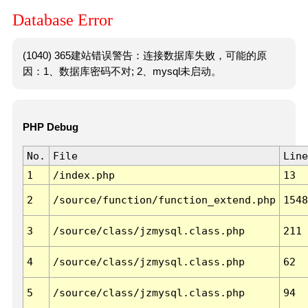
Database Error
(1040) 365建站错误警告：连接数据库失败，可能的原
因：1、数据库密码不对; 2、mysql未启动。
PHP Debug
No.
File
Line
1
/index.php
13
2
/source/function/function_extend.php
1548
3
/source/class/jzmysql.class.php
211
4
/source/class/jzmysql.class.php
62
5
/source/class/jzmysql.class.php
94