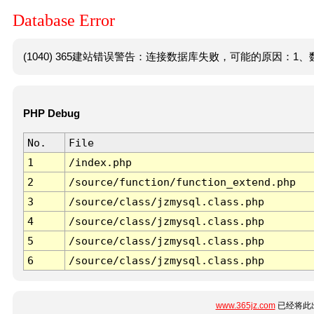
Database Error
(1040) 365建站错误警告：连接数据库失败，可能的原因：1、数
PHP Debug
No.
File
1
/index.php
2
/source/function/function_extend.php
3
/source/class/jzmysql.class.php
4
/source/class/jzmysql.class.php
5
/source/class/jzmysql.class.php
6
/source/class/jzmysql.class.php
www.365jz.com
已经将此