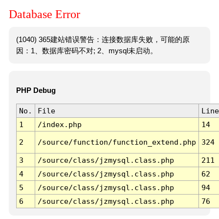
Database Error
(1040) 365建站错误警告：连接数据库失败，可能的原
因：1、数据库密码不对; 2、mysql未启动。
PHP Debug
No.
File
Line
1
/index.php
14
2
/source/function/function_extend.php
324
3
/source/class/jzmysql.class.php
211
4
/source/class/jzmysql.class.php
62
5
/source/class/jzmysql.class.php
94
6
/source/class/jzmysql.class.php
76