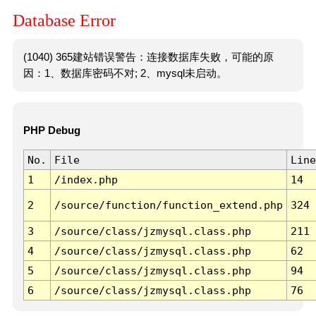
Database Error
(1040) 365建站错误警告：连接数据库失败，可能的原
因：1、数据库密码不对; 2、mysql未启动。
PHP Debug
No.
File
Line
1
/index.php
14
2
/source/function/function_extend.php
324
3
/source/class/jzmysql.class.php
211
4
/source/class/jzmysql.class.php
62
5
/source/class/jzmysql.class.php
94
6
/source/class/jzmysql.class.php
76