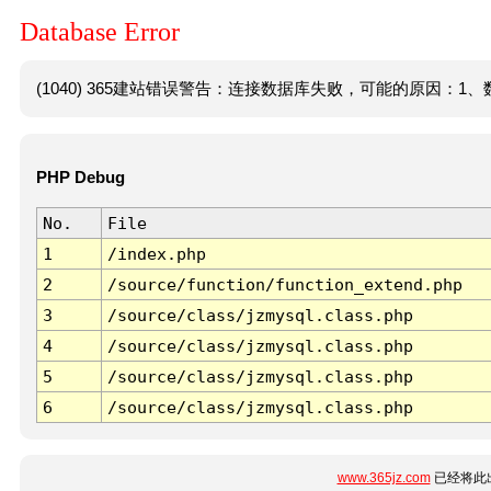
Database Error
(1040) 365建站错误警告：连接数据库失败，可能的原因：1、数
PHP Debug
No.
File
1
/index.php
2
/source/function/function_extend.php
3
/source/class/jzmysql.class.php
4
/source/class/jzmysql.class.php
5
/source/class/jzmysql.class.php
6
/source/class/jzmysql.class.php
www.365jz.com
已经将此