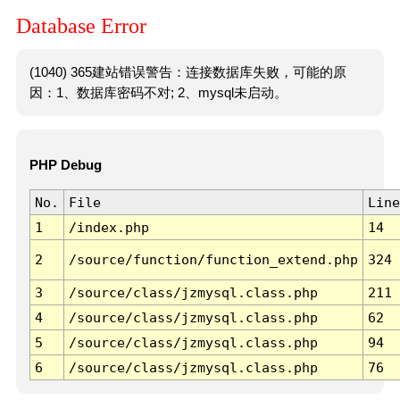
Database Error
(1040) 365建站错误警告：连接数据库失败，可能的原
因：1、数据库密码不对; 2、mysql未启动。
PHP Debug
No.
File
Line
1
/index.php
14
2
/source/function/function_extend.php
324
3
/source/class/jzmysql.class.php
211
4
/source/class/jzmysql.class.php
62
5
/source/class/jzmysql.class.php
94
6
/source/class/jzmysql.class.php
76