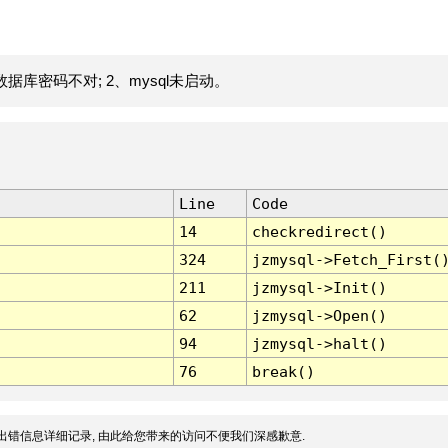
据库密码不对; 2、mysql未启动。
Line
Code
14
checkredirect()
324
jzmysql->Fetch_First(
211
jzmysql->Init()
62
jzmysql->Open()
94
jzmysql->halt()
76
break()
出错信息详细记录, 由此给您带来的访问不便我们深感歉意.