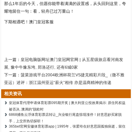
那么1年后的今天，但愿你能带着满满的设置感，从头回到这里，夸
耀地留住一句：看，轻舟已过万重山！
下期相遇吧！澳门皇冠客服
上一篇：
皇冠电脑版网址澳门皇冠网官网 | 从五星级旅店看河南发
展, 豫中牛豫东垮, 郑洛还行, 还有6城0家
下一篇：
菠菜游戏平台2004欧洲杯荷兰VS捷克精彩片段_（微不雅
亚运）述评：浙江温州亚运“薪火”相传 亦是温商精神的传递
相关资讯
皇冠体育代理申请体育彩票095期开奖 | 澳大利亚公投效果揭示: 原住民权益
被否决, 澳洲的“脱欧时
6868捕鱼云浮体育彩票店转让_兴业银行尾盘惊现涨停！好意思妙买家脱
手，上交所热切探听！
365bet官网安徽体育彩票app | 1995年，张爱玲在好意思国孤独病逝，留住