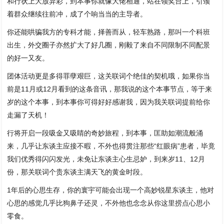
和行状上大放异彩，到本事你就像大佬相通，站在领奖台上，引颈
着群众继续往前冲，成了个响当当的主导者。
你还能哄骗我方的专科才能，择善而从，轻车熟路，那叫一个科班
出生，外交圈子亦然扩大了好几圈，刚毅了来自不同限制不同配景
的好一又友。
团体活动更是多得罪孽艰巨，这关联词个绝佳的契机哦，如果你当
前是11月或12月看到的这条音讯，那我说的这个本事节点，等于来
岁的这个本事，到本事你可得好好感谢我，因为我关联词提前给你
走漏了天机！
行将开启一段吸金又吸睛的奇妙旅程，到本事，匡助如潮流般涌
来，几乎让东谈主应接不暇，不外也得贯注那些“红眼病”患者，毕竟
我们优秀得闪闪发光，未免让东谈主心生忌妒，到来岁11、12月
份，那关联词个贵东谈主满天飞的黄金时段。
1年后的心思生存，你的寰宇可能会出现一个高妙锐星东谈主，他对
心思的感觉几乎比狗鼻子还灵，不外他也念念从你这里捞点心思小
零食。