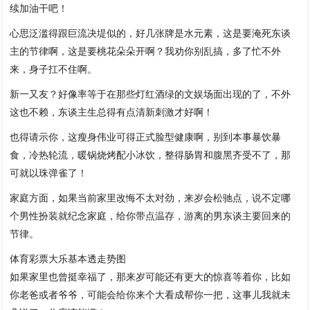
续加油干吧！
心思泛滥得跟巨流决堤似的，好几张牌是水元素，这是要淹死东谈
主的节律啊，这是要桃花朵朵开啊？我劝你别乱搞，多了忙不外
来，身子扛不住啊。
新一又友？好像率等于在那些灯红酒绿的文娱场面出现的了，不外
这也不赖，东谈主生总得有点清新刺激才好啊！
也得请示你，这瘦身伟业可得正式脸型健康啊，别到本事暴饮暴
食，冷热轮流，暖锅烧烤配小冰饮，整得肠胃和腹黑齐受不了，那
可就以珠弹雀了！
家庭方面，如果当前家里改悔不太对劲，来岁会松驰点，说不定哪
个男性扮装就纪念家庭，给你带点温存，游离的男东谈主要回来的
节律。
体育彩票大乐基本透走势图
如果家里也曾挺幸福了，那来岁可能还有更大的惊喜等着你，比如
你老爸或者爷爷，可能会给你来个大看成帮你一把，这事儿我就未