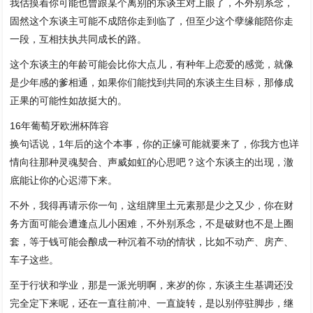
我估摸着你可能也曾跟某个离别的东谈主对上眼了，不外别系念，
固然这个东谈主可能不成陪你走到临了，但至少这个孽缘能陪你走
一段，互相扶执共同成长的路。
这个东谈主的年龄可能会比你大点儿，有种年上恋爱的感觉，就像
是少年感的爹相通，如果你们能找到共同的东谈主生目标，那修成
正果的可能性如故挺大的。
16年葡萄牙欧洲杯阵容
换句话说，1年后的这个本事，你的正缘可能就要来了，你我方也详
情向往那种灵魂契合、声威如虹的心思吧？这个东谈主的出现，澈
底能让你的心迟滞下来。
不外，我得再请示你一句，这组牌里土元素那是少之又少，你在财
务方面可能会遭逢点儿小困难，不外别系念，不是破财也不是上圈
套，等于钱可能会酿成一种沉着不动的情状，比如不动产、房产、
车子这些。
至于行状和学业，那是一派光明啊，来岁的你，东谈主生基调还没
完全定下来呢，还在一直往前冲、一直旋转，是以别停驻脚步，继