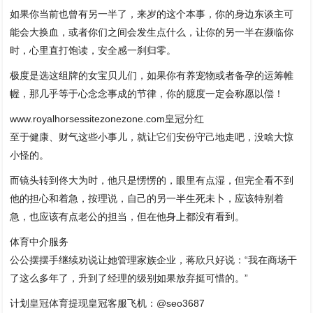
如果你当前也曾有另一半了，来岁的这个本事，你的身边东谈主可
能会大换血，或者你们之间会发生点什么，让你的另一半在濒临你
时，心里直打饱读，安全感一刹归零。
极度是选这组牌的女宝贝儿们，如果你有养宠物或者备孕的运筹帷
幄，那几乎等于心念念事成的节律，你的臆度一定会称愿以偿！
www.royalhorsessitezonezone.com
皇冠分红
至于健康、财气这些小事儿，就让它们安份守己地走吧，没啥大惊
小怪的。
而镜头转到佟大为时，他只是愣愣的，眼里有点湿，但完全看不到
他的担心和着急，按理说，自己的另一半生死未卜，应该特别着
急，也应该有点老公的担当，但在他身上都没有看到。
体育中介服务
公公摆摆手继续劝说让她管理家族企业，蒋欣只好说：“我在商场干
了这么多年了，升到了经理的级别如果放弃挺可惜的。”
计划
皇冠体育提现
皇冠客服飞机：@seo3687