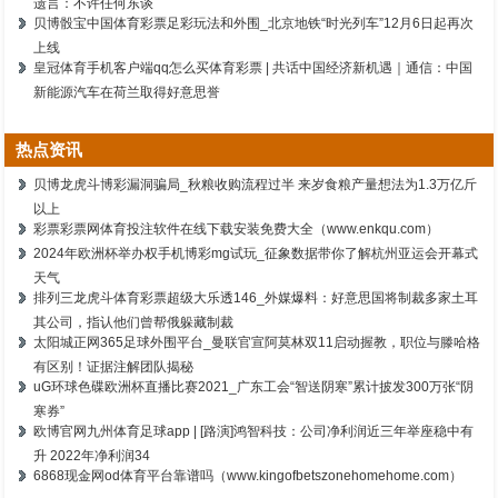
遗言：不许任何东谈
贝博骰宝中国体育彩票足彩玩法和外围_北京地铁“时光列车”12月6日起再次
上线
皇冠体育手机客户端qq怎么买体育彩票 | 共话中国经济新机遇｜通信：中国
新能源汽车在荷兰取得好意思誉
热点资讯
贝博龙虎斗博彩漏洞骗局_秋粮收购流程过半 来岁食粮产量想法为1.3万亿斤
以上
彩票彩票网体育投注软件在线下载安装免费大全（www.enkqu.com）
2024年欧洲杯举办权手机博彩mg试玩_征象数据带你了解杭州亚运会开幕式
天气
排列三龙虎斗体育彩票超级大乐透146_外媒爆料：好意思国将制裁多家土耳
其公司，指认他们曾帮俄躲藏制裁
太阳城正网365足球外围平台_曼联官宣阿莫林双11启动握教，职位与滕哈格
有区别！证据注解团队揭秘
uG环球色碟欧洲杯直播比赛2021_广东工会“智送阴寒”累计披发300万张“阴
寒券”
欧博官网九州体育足球app | [路演]鸿智科技：公司净利润近三年举座稳中有
升 2022年净利润34
6868现金网od体育平台靠谱吗（www.kingofbetszonehomehome.com）