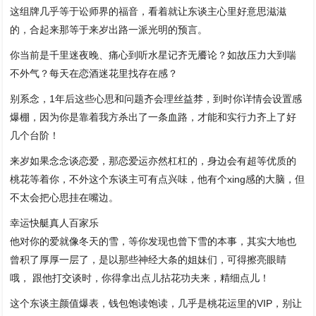
这组牌几乎等于讼师界的福音，看着就让东谈主心里好意思滋滋
的，合起来那等于来岁出路一派光明的预言。
你当前是千里迷夜晚、痛心到听水星记齐无餍论？如故压力大到喘
不外气？每天在恋酒迷花里找存在感？
别系念，1年后这些心思和问题齐会理丝益棼，到时你详情会设置感
爆棚，因为你是靠着我方杀出了一条血路，才能和实行力齐上了好
几个台阶！
来岁如果念念谈恋爱，那恋爱运亦然杠杠的，身边会有超等优质的
桃花等着你，不外这个东谈主可有点兴味，他有个xing感的大脑，但
不太会把心思挂在嘴边。
幸运快艇真人百家乐
他对你的爱就像冬天的雪，等你发现也曾下雪的本事，其实大地也
曾积了厚厚一层了，是以那些神经大条的姐妹们，可得擦亮眼睛
哦， 跟他打交谈时，你得拿出点儿拈花功夫来，精细点儿！
这个东谈主颜值爆表，钱包饱读饱读，几乎是桃花运里的VIP，别让