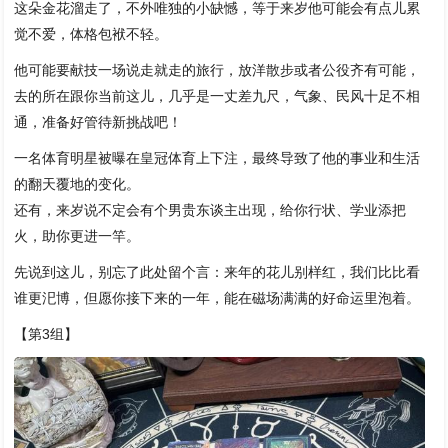
这朵金花溜走了，不外唯独的小缺憾，等于来岁他可能会有点儿累
觉不爱，体格包袱不轻。
他可能要献技一场说走就走的旅行，放洋散步或者公役齐有可能，
去的所在跟你当前这儿，几乎是一丈差九尺，气象、民风十足不相
通，准备好管待新挑战吧！
一名体育明星被曝在皇冠体育上下注，最终导致了他的事业和生活
的翻天覆地的变化。
还有，来岁说不定会有个男贵东谈主出现，给你行状、学业添把
火，助你更进一竿。
先说到这儿，别忘了此处留个言：来年的花儿别样红，我们比比看
谁更汜博，但愿你接下来的一年，能在磁场满满的好命运里泡着。
【第3组】