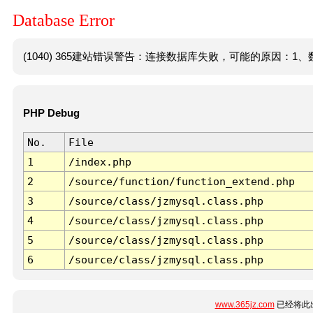
Database Error
(1040) 365建站错误警告：连接数据库失败，可能的原因：1、数
PHP Debug
No.
File
1
/index.php
2
/source/function/function_extend.php
3
/source/class/jzmysql.class.php
4
/source/class/jzmysql.class.php
5
/source/class/jzmysql.class.php
6
/source/class/jzmysql.class.php
www.365jz.com
已经将此