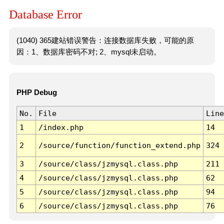
Database Error
(1040) 365建站错误警告：连接数据库失败，可能的原
因：1、数据库密码不对; 2、mysql未启动。
PHP Debug
No.
File
Line
1
/index.php
14
2
/source/function/function_extend.php
324
3
/source/class/jzmysql.class.php
211
4
/source/class/jzmysql.class.php
62
5
/source/class/jzmysql.class.php
94
6
/source/class/jzmysql.class.php
76