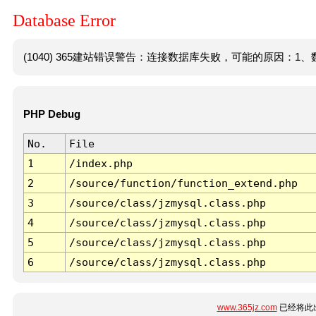
Database Error
(1040) 365建站错误警告：连接数据库失败，可能的原因：1、数
PHP Debug
No.
File
1
/index.php
2
/source/function/function_extend.php
3
/source/class/jzmysql.class.php
4
/source/class/jzmysql.class.php
5
/source/class/jzmysql.class.php
6
/source/class/jzmysql.class.php
www.365jz.com
已经将此