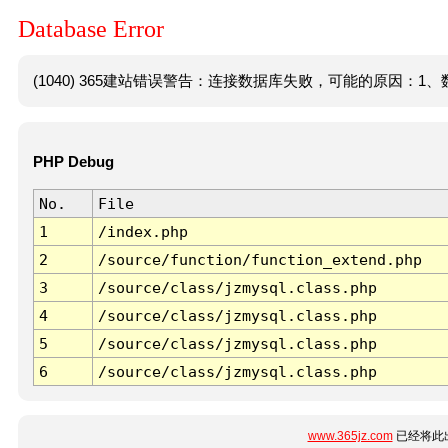
Database Error
(1040) 365建站错误警告：连接数据库失败，可能的原因：1、数
PHP Debug
No.
File
1
/index.php
2
/source/function/function_extend.php
3
/source/class/jzmysql.class.php
4
/source/class/jzmysql.class.php
5
/source/class/jzmysql.class.php
6
/source/class/jzmysql.class.php
www.365jz.com
已经将此