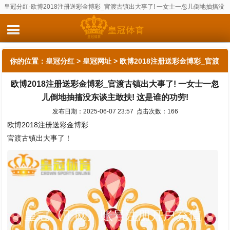
皇冠分红-欧博2018注册送彩金博彩_官渡古镇出大事了! 一女士一忽儿倒地抽搐没
东谈主敢扶! 这是谁的功劳!
你的位置：
皇冠分红
>
皇冠网址
> 欧博2018注册送彩金博彩_官渡
欧博2018注册送彩金博彩_官渡古镇出大事了! 一女士一忽
古镇出大事了! 一女士一忽儿倒地抽搐没东谈主敢扶! 这是谁的功
儿倒地抽搐没东谈主敢扶! 这是谁的功劳!
劳!
发布日期：2025-06-07 23:57 点击次数：166
欧博2018注册送彩金博彩
官渡古镇出大事了！