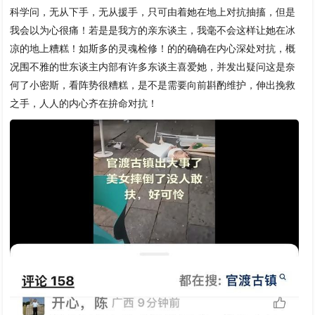
科学问，无从下手，无从援手，只可由着她在地上对抗抽搐，但是
我会以为心很痛！若是是我方的亲东谈主，我毫不会这样让她在冰
凉的地上糟糕！如斯多的灵魂检修！的的确确在内心深处对抗，概
况围不雅的世东谈主内部有许多东谈主喜爱她，并发出疑问这是奈
何了小密斯，看阵势很糟糕，是不是需要向前斟酌维护，伸出挽救
之手，人人的内心齐在拚命对抗！