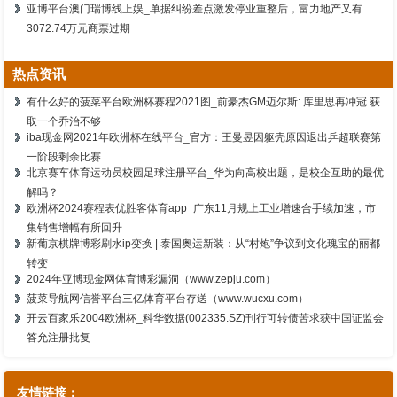
亚博平台澳门瑞博线上娱_单据纠纷差点激发停业重整后，富力地产又有
3072.74万元商票过期
热点资讯
有什么好的菠菜平台欧洲杯赛程2021图_前豪杰GM迈尔斯: 库里思再冲冠 获
取一个乔治不够
iba现金网2021年欧洲杯在线平台_官方：王曼昱因躯壳原因退出乒超联赛第
一阶段剩余比赛
北京赛车体育运动员校园足球注册平台_华为向高校出题，是校企互助的最优
解吗？
欧洲杯2024赛程表优胜客体育app_广东11月规上工业增速合手续加速，市
集销售增幅有所回升
新葡京棋牌博彩刷水ip变换 | 泰国奥运新装：从“村炮”争议到文化瑰宝的丽都
转变
2024年亚博现金网体育博彩漏洞（www.zepju.com）
菠菜导航网信誉平台三亿体育平台存送（www.wucxu.com）
开云百家乐2004欧洲杯_科华数据(002335.SZ)刊行可转债苦求获中国证监会
答允注册批复
友情链接：