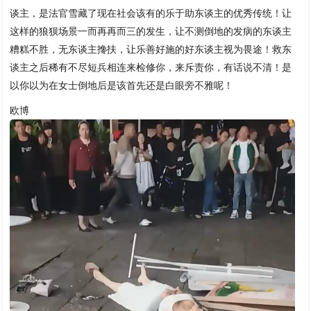
谈主，是法官雪藏了现在社会该有的乐于助东谈主的优秀传统！让
这样的狼狈场景一而再再而三的发生，让不测倒地的发病的东谈主
糟糕不胜，无东谈主搀扶，让乐善好施的好东谈主视为畏途！救东
谈主之后稀有不尽短兵相连来检修你，来斥责你，有话说不清！是
以你以为在女士倒地后是该首先还是白眼旁不雅呢！
欧博