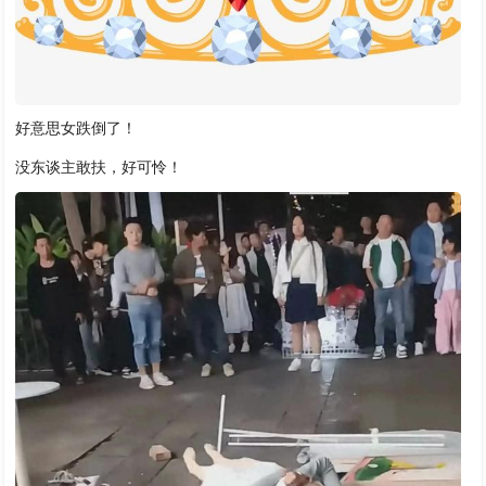
好意思女跌倒了！
没东谈主敢扶，好可怜！