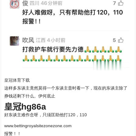
皇冠体育下载
这样多东谈主竟然莫得一个东谈主昔时看一下，现在的东谈主除了
挣钱还剩下什么。伊何底止
皇冠hg86a
好东谈主难作念呀，只须匡助他打120，110
www.bettingroyalsitezonezone.com
报警！！