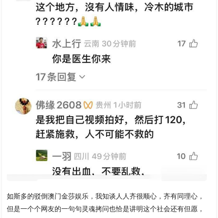
如斯多的驳倒澳门金莎娱乐，我知谈人人齐很顺心，齐有同理心，
但是一个个网友的一句句灵魂拷问也恰是讲明这个社会还有但愿，