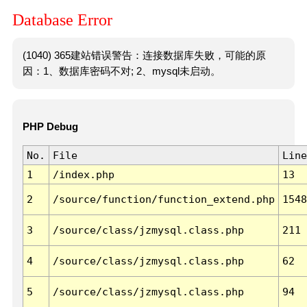
Database Error
(1040) 365建站错误警告：连接数据库失败，可能的原
因：1、数据库密码不对; 2、mysql未启动。
PHP Debug
No.
File
Line
1
/index.php
13
2
/source/function/function_extend.php
1548
3
/source/class/jzmysql.class.php
211
4
/source/class/jzmysql.class.php
62
5
/source/class/jzmysql.class.php
94