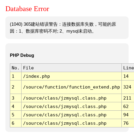
Database Error
(1040) 365建站错误警告：连接数据库失败，可能的原
因：1、数据库密码不对; 2、mysql未启动。
PHP Debug
No.
File
Line
1
/index.php
14
2
/source/function/function_extend.php
324
3
/source/class/jzmysql.class.php
211
4
/source/class/jzmysql.class.php
62
5
/source/class/jzmysql.class.php
94
6
/source/class/jzmysql.class.php
76