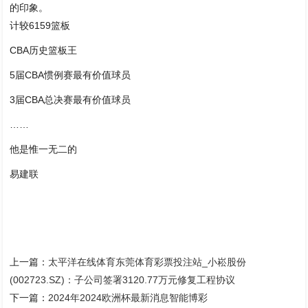
的印象。
计较6159篮板
CBA历史篮板王
5届CBA惯例赛最有价值球员
3届CBA总决赛最有价值球员
……
他是惟一无二的
易建联
上一篇：
太平洋在线体育东莞体育彩票投注站_小崧股份
(002723.SZ)：子公司签署3120.77万元修复工程协议
下一篇：
2024年2024欧洲杯最新消息智能博彩