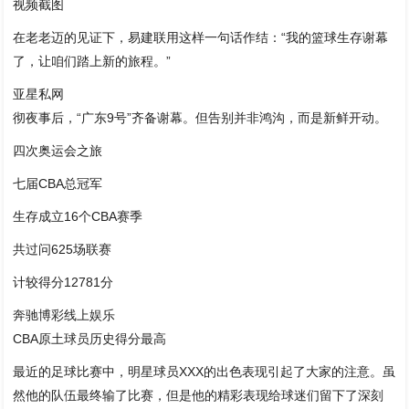
视频截图
在老老迈的见证下，易建联用这样一句话作结：“我的篮球生存谢幕
了，让咱们踏上新的旅程。”
亚星私网
彻夜事后，“广东9号”齐备谢幕。但告别并非鸿沟，而是新鲜开动。
四次奥运会之旅
七届CBA总冠军
生存成立16个CBA赛季
共过问625场联赛
计较得分12781分
奔驰博彩线上娱乐
CBA原土球员历史得分最高
最近的足球比赛中，明星球员XXX的出色表现引起了大家的注意。虽
然他的队伍最终输了比赛，但是他的精彩表现给球迷们留下了深刻