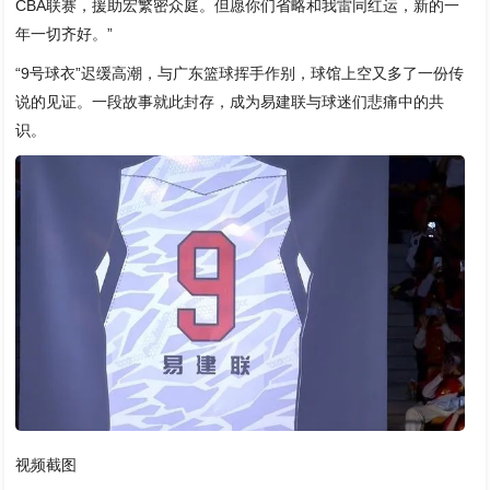
CBA联赛，援助宏繁密众庭。但愿你们省略和我雷同红运，新的一
年一切齐好。”
“9号球衣”迟缓高潮，与广东篮球挥手作别，球馆上空又多了一份传
说的见证。一段故事就此封存，成为易建联与球迷们悲痛中的共
识。
视频截图