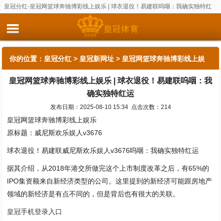
皇冠分红-皇冠网篮球奔驰博彩线上娱乐 | 球衣退役！易建联呜咽：我确实独特红
运
你的位置：
皇冠分红
>
皇冠新网址
> 皇冠网篮球奔驰博彩线上娱
皇冠网篮球奔驰博彩线上娱乐 | 球衣退役！易建联呜咽：我
乐 | 球衣退役！易建联呜咽：我确实独特红运
确实独特红运
发布日期：2025-08-10 15:34 点击次数：214
皇冠网篮球奔驰博彩线上娱乐
原标题：威尼斯欢乐娱人v3676
球衣退役！易建联威尼斯欢乐娱人v3676呜咽：我确实独特红运
据其介绍，从2018年港交所做完这个上市制度改革之后，有65%的
IPO集资额来自新经济类型的公司。这里提到的新经济可能跟房地产
领域的新经济是有点不同的，但是背后也有很大的关联。
皇冠手机登录入口