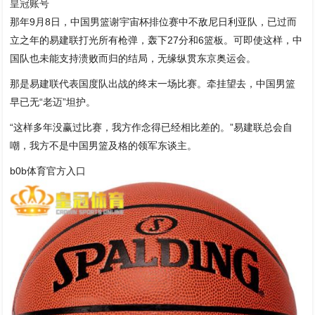
皇冠账号
那年9月8日，中国男篮谢宇宙杯排位赛中不敌尼日利亚队，已过而
立之年的易建联打光所有枪弹，轰下27分和6篮板。可即使这样，中
国队也未能支持溃败而归的结局，无缘纵贯东京奥运会。
那是易建联代表国度队出战的终末一场比赛。牵挂望去，中国男篮
早已无“老迈”坦护。
“这样多年没赢过比赛，我方作念得已经相比差的。”易建联总会自
嘲，我方不是中国男篮及格的领军东谈主。
b0b体育官方入口