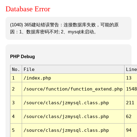
Database Error
(1040) 365建站错误警告：连接数据库失败，可能的原
因：1、数据库密码不对; 2、mysql未启动。
PHP Debug
No.
File
Line
1
/index.php
13
2
/source/function/function_extend.php
1548
3
/source/class/jzmysql.class.php
211
4
/source/class/jzmysql.class.php
62
5
/source/class/jzmysql.class.php
94