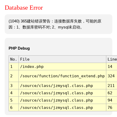
Database Error
(1040) 365建站错误警告：连接数据库失败，可能的原
因：1、数据库密码不对; 2、mysql未启动。
PHP Debug
No.
File
Line
1
/index.php
14
2
/source/function/function_extend.php
324
3
/source/class/jzmysql.class.php
211
4
/source/class/jzmysql.class.php
62
5
/source/class/jzmysql.class.php
94
6
/source/class/jzmysql.class.php
76