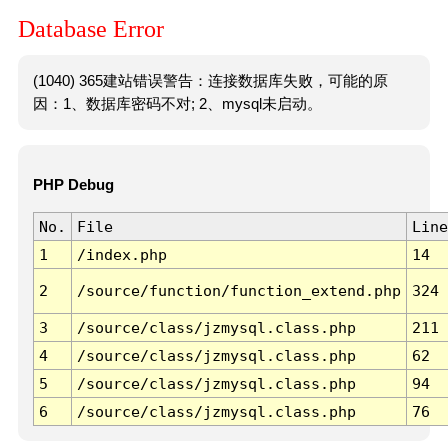
Database Error
(1040) 365建站错误警告：连接数据库失败，可能的原
因：1、数据库密码不对; 2、mysql未启动。
PHP Debug
No.
File
Line
1
/index.php
14
2
/source/function/function_extend.php
324
3
/source/class/jzmysql.class.php
211
4
/source/class/jzmysql.class.php
62
5
/source/class/jzmysql.class.php
94
6
/source/class/jzmysql.class.php
76