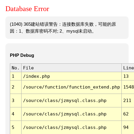
Database Error
(1040) 365建站错误警告：连接数据库失败，可能的原
因：1、数据库密码不对; 2、mysql未启动。
PHP Debug
No.
File
Line
1
/index.php
13
2
/source/function/function_extend.php
1548
3
/source/class/jzmysql.class.php
211
4
/source/class/jzmysql.class.php
62
5
/source/class/jzmysql.class.php
94