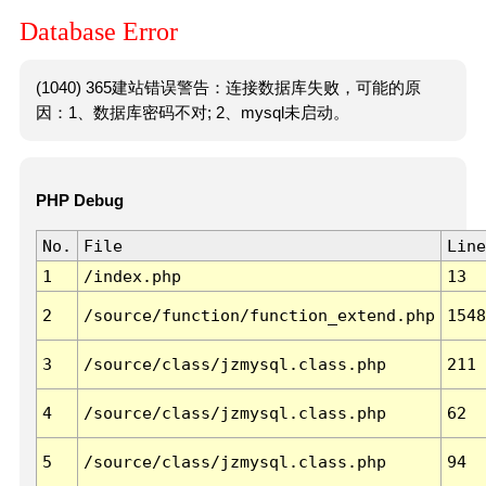
Database Error
(1040) 365建站错误警告：连接数据库失败，可能的原
因：1、数据库密码不对; 2、mysql未启动。
PHP Debug
No.
File
Line
1
/index.php
13
2
/source/function/function_extend.php
1548
3
/source/class/jzmysql.class.php
211
4
/source/class/jzmysql.class.php
62
5
/source/class/jzmysql.class.php
94