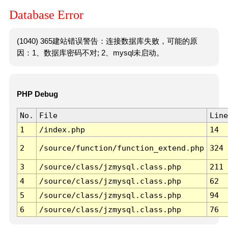
Database Error
(1040) 365建站错误警告：连接数据库失败，可能的原
因：1、数据库密码不对; 2、mysql未启动。
PHP Debug
No.
File
Line
1
/index.php
14
2
/source/function/function_extend.php
324
3
/source/class/jzmysql.class.php
211
4
/source/class/jzmysql.class.php
62
5
/source/class/jzmysql.class.php
94
6
/source/class/jzmysql.class.php
76