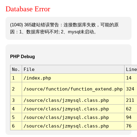
Database Error
(1040) 365建站错误警告：连接数据库失败，可能的原
因：1、数据库密码不对; 2、mysql未启动。
PHP Debug
No.
File
Line
1
/index.php
14
2
/source/function/function_extend.php
324
3
/source/class/jzmysql.class.php
211
4
/source/class/jzmysql.class.php
62
5
/source/class/jzmysql.class.php
94
6
/source/class/jzmysql.class.php
76