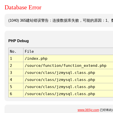
Database Error
(1040) 365建站错误警告：连接数据库失败，可能的原因：1、数
PHP Debug
No.
File
1
/index.php
2
/source/function/function_extend.php
3
/source/class/jzmysql.class.php
4
/source/class/jzmysql.class.php
5
/source/class/jzmysql.class.php
6
/source/class/jzmysql.class.php
www.365jz.com
已经将此