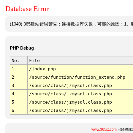
Database Error
(1040) 365建站错误警告：连接数据库失败，可能的原因：1、数
PHP Debug
No.
File
1
/index.php
2
/source/function/function_extend.php
3
/source/class/jzmysql.class.php
4
/source/class/jzmysql.class.php
5
/source/class/jzmysql.class.php
6
/source/class/jzmysql.class.php
www.365jz.com
已经将此