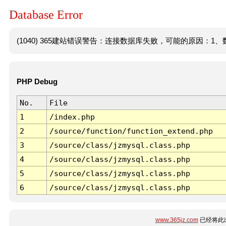
Database Error
(1040) 365建站错误警告：连接数据库失败，可能的原因：1、数
PHP Debug
No.
File
1
/index.php
2
/source/function/function_extend.php
3
/source/class/jzmysql.class.php
4
/source/class/jzmysql.class.php
5
/source/class/jzmysql.class.php
6
/source/class/jzmysql.class.php
www.365jz.com
已经将此