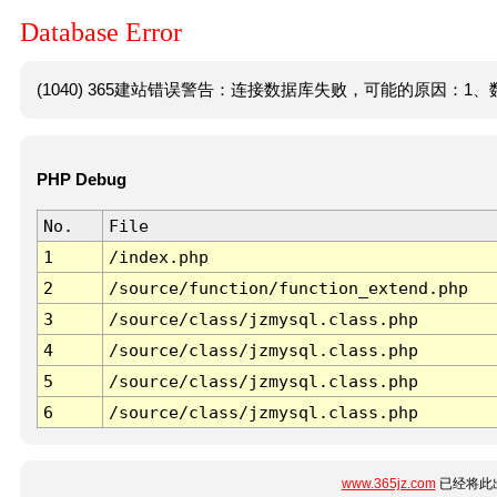
Database Error
(1040) 365建站错误警告：连接数据库失败，可能的原因：1、数
PHP Debug
No.
File
1
/index.php
2
/source/function/function_extend.php
3
/source/class/jzmysql.class.php
4
/source/class/jzmysql.class.php
5
/source/class/jzmysql.class.php
6
/source/class/jzmysql.class.php
www.365jz.com
已经将此