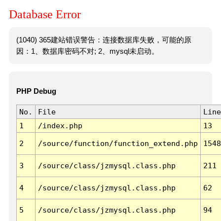
Database Error
(1040) 365建站错误警告：连接数据库失败，可能的原
因：1、数据库密码不对; 2、mysql未启动。
PHP Debug
No.
File
Line
1
/index.php
13
2
/source/function/function_extend.php
1548
3
/source/class/jzmysql.class.php
211
4
/source/class/jzmysql.class.php
62
5
/source/class/jzmysql.class.php
94