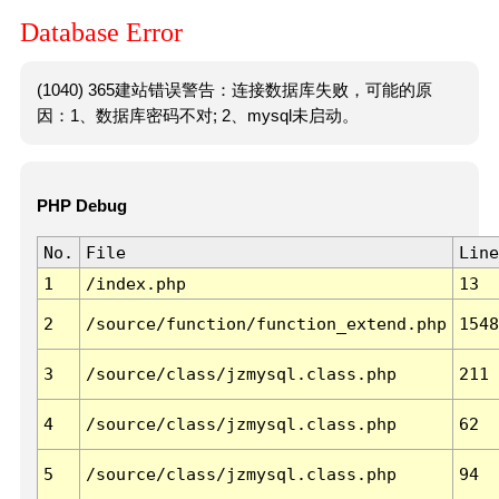
Database Error
(1040) 365建站错误警告：连接数据库失败，可能的原
因：1、数据库密码不对; 2、mysql未启动。
PHP Debug
No.
File
Line
1
/index.php
13
2
/source/function/function_extend.php
1548
3
/source/class/jzmysql.class.php
211
4
/source/class/jzmysql.class.php
62
5
/source/class/jzmysql.class.php
94